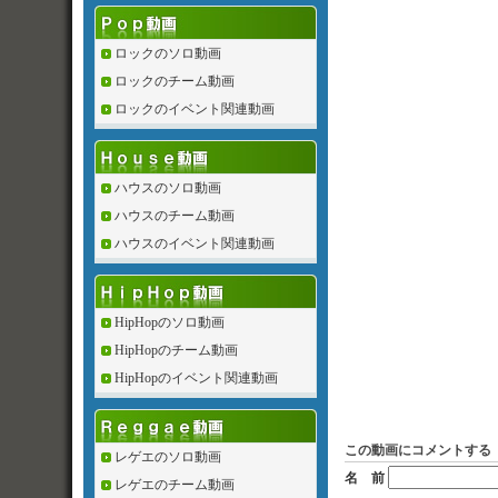
ロックのソロ動画
ロックのチーム動画
ロックのイベント関連動画
ハウスのソロ動画
ハウスのチーム動画
ハウスのイベント関連動画
HipHopのソロ動画
HipHopのチーム動画
HipHopのイベント関連動画
この動画にコメントする
レゲエのソロ動画
名 前
レゲエのチーム動画