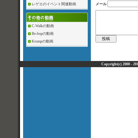
レゲエのイベント関連動画
メール
C-Walkの動画
Be-bopの動画
Krumpの動画
Copyright(c) 2000 - 20