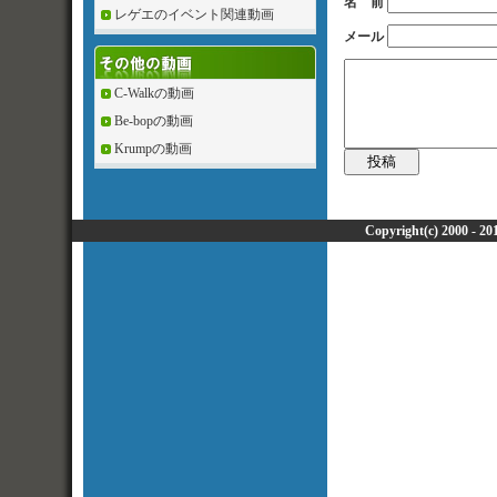
名 前
レゲエのイベント関連動画
メール
C-Walkの動画
Be-bopの動画
Krumpの動画
Copyright(c) 2000 - 20