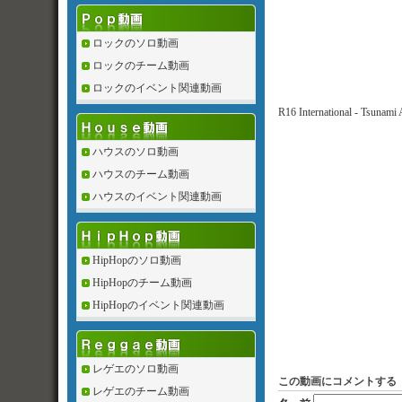
ロックのソロ動画
ロックのチーム動画
ロックのイベント関連動画
R16 International - Tsunami 
ハウスのソロ動画
ハウスのチーム動画
ハウスのイベント関連動画
HipHopのソロ動画
HipHopのチーム動画
HipHopのイベント関連動画
レゲエのソロ動画
この動画にコメントする
レゲエのチーム動画