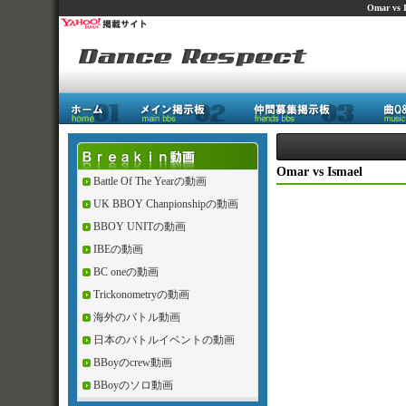
Omar v
Omar vs Ismael
Battle Of The Yearの動画
UK BBOY Chanpionshipの動画
BBOY UNITの動画
IBEの動画
BC oneの動画
Trickonometryの動画
海外のバトル動画
日本のバトルイベントの動画
BBoyのcrew動画
BBoyのソロ動画